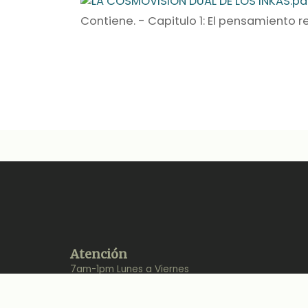
Atención
7am-1pm Lunes a Viernes
2pm-4pm Lunes a Viernes