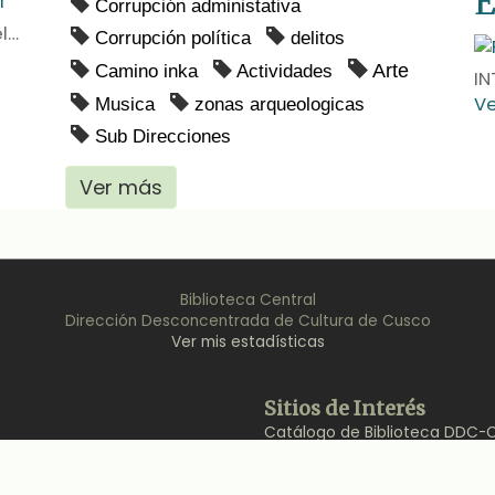
Corrupción administativa
Contiene. - Capitulo 1: El pensamiento religioso de los Inkas.— Capitulo 2: Usno, sukankas y calendario solar Inka. – Capitulo 3: Dualidad y…
Corrupción política
delitos
Arte
Camino inka
Actividades
Ve
Musica
zonas arqueologicas
Sub Direcciones
Ver más
Biblioteca Central
Dirección Desconcentrada de Cultura de Cusco
Ver mis estadísticas
Back
Sitios de Interés
to
Catálogo de Biblioteca DDC-
Top
Repositorio DDC-Cusco
Soporte Bibliolatino