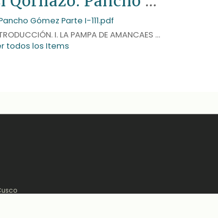
El Qorilazo: Pancho Gómez Negrón, la fiesta de San Juan de Amancaes de 1928 – 1931
INTRODUCCIÓN. I. LA PAMPA DE AMANCAES Y LA FESTIVIDAD DE SAN JUAN EN SUS PRIMEROS TIEMPOS. II. ELTEATRO QUECHUA ANTES Y DESPUÉS DE LOS…
r todos los Items
Cusco