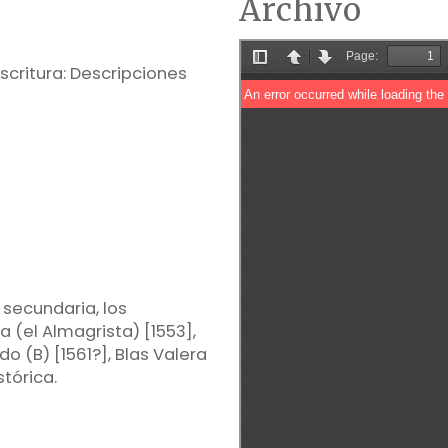
Archivo
scritura: Descripciones
 secundaria, los
 (el Almagrista) [1553],
o (B) [1561?], Blas Valera
tórica.