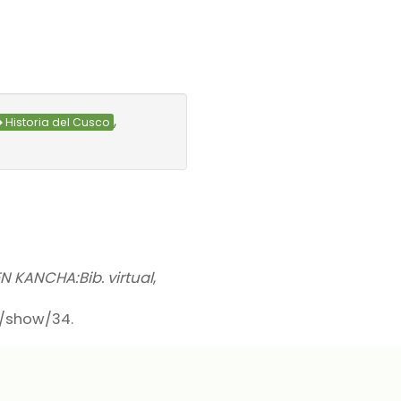
,
Historia del Cusco
N KANCHA:Bib. virtual
,
ms/show/34
.