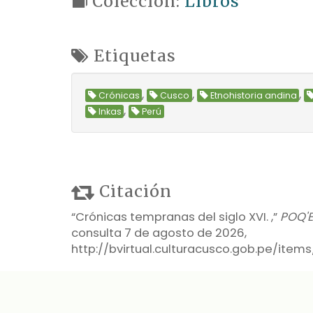
Colección:
Libros
Etiquetas
,
,
,
Crónicas
Cusco
Etnohistoria andina
,
Inkas
Perú
Citación
“Crónicas tempranas del siglo XVI. ,”
POQ'E
consulta 7 de agosto de 2026,
http://bvirtual.culturacusco.gob.pe/ite
Formatos de Salida