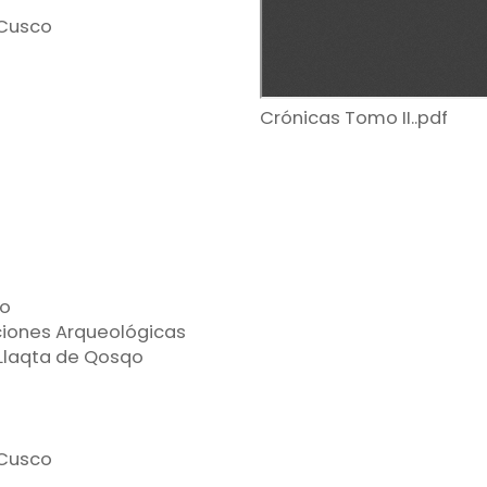
 Cusco
Crónicas Tomo II..pdf
co
ciones Arqueológicas
Llaqta de Qosqo
 Cusco