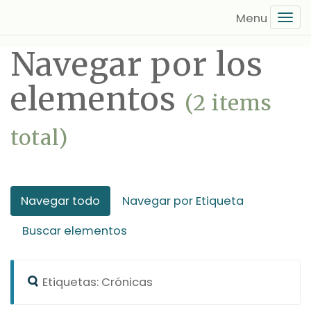
Saltar
Tog
al
navi
contenido
Navegar por los
principal
elementos
(2 items
total)
Navegar todo
Navegar por Etiqueta
Buscar elementos
Etiquetas: Crónicas