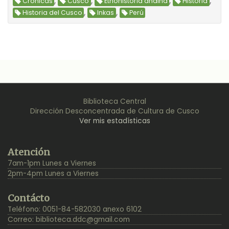
,
,
,
,
Crónicas
Cusco
Etnohistoria andina
Historia
,
,
Historia del Cusco
Inkas
Perú
Biblioteca Central
Dirección Desconcentrada de Cultura de Cusco
Ver mis estadísticas
Back
Atención
to
7am-1pm Lunes a Viernes
Top
2pm-4pm Lunes a Viernes
Contácto
Teléfono: 0051-84-582030 anexo 6102
Correo:
biblioteca.ddc@gmail.com