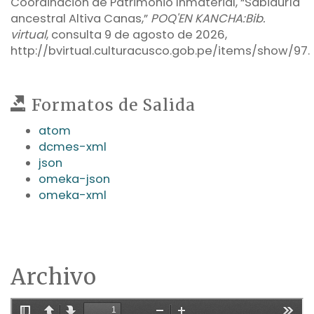
Coordinación de Patrimonio Inmaterial, “Sabiduría
ancestral Altiva Canas,”
POQ'EN KANCHA:Bib.
virtual
, consulta 9 de agosto de 2026,
http://bvirtual.culturacusco.gob.pe/items/show/97
.
Formatos de Salida
atom
dcmes-xml
json
omeka-json
omeka-xml
Archivo