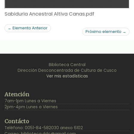
Sabiduria Ancestral Altiva Canas.pdf
← Elemento Anterior
Próximo elemento →
Biblioteca Central
Dirección Desconcentrada de Cultura de Cusco
Ver mis estadísticas
Back
Atención
to
7am-1pm Lunes a Viernes
Top
2pm-4pm Lunes a Viernes
Contácto
Teléfono: 0051-84-582030 anexo 6102
Correo:
biblioteca.ddc@gmail.com