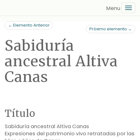
Saltar
Tog
al
navi
contenido
← Elemento Anterior
principal
Próximo elemento →
Sabiduría
ancestral Altiva
Canas
Título
Sabiduría ancestral Altiva Canas
Expresiones del patrimonio vivo retratadas por las