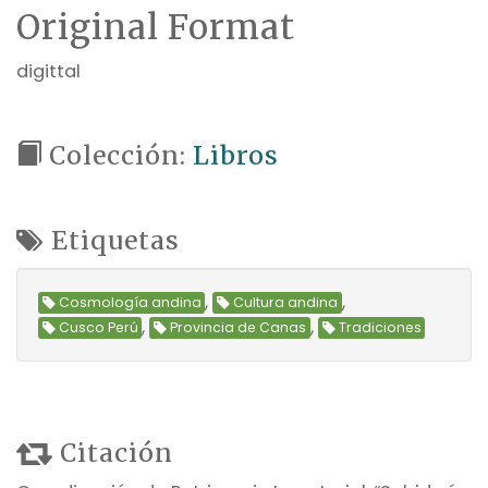
Original Format
digittal
Colección:
Libros
Etiquetas
,
,
Cosmología andina
Cultura andina
,
,
Cusco Perú
Provincia de Canas
Tradiciones
Citación