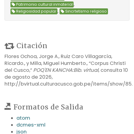
,
Patrimonio cultural inmaterial
,
Religiosidad popular
Sincrtetismo religioso
Citación
Flores Ochoa, Jorge A., Ruiz Caro Villagarcía,
Ricardo., y Milla, Miguel Humberto., “Corpus Christi
del Cusco,”
POQ'EN KANCHA:Bib. virtual
, consulta 10
de agosto de 2026,
http://bvirtual.culturacusco.gob.pe/items/show/85
.
Formatos de Salida
atom
dcmes-xml
json