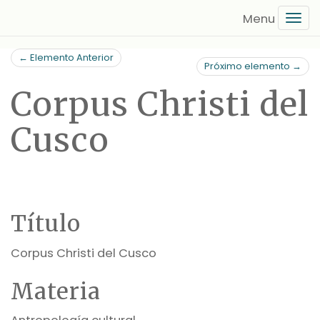
Saltar
Tog
al
navi
contenido
← Elemento Anterior
principal
Próximo elemento →
Corpus Christi del
Cusco
Título
Corpus Christi del Cusco
Materia