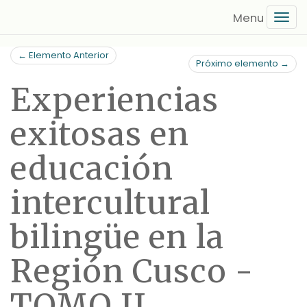
Saltar
Tog
al
navi
contenido
← Elemento Anterior
principal
Próximo elemento →
Experiencias
exitosas en
educación
intercultural
bilingüe en la
Región Cusco -
TOMO II