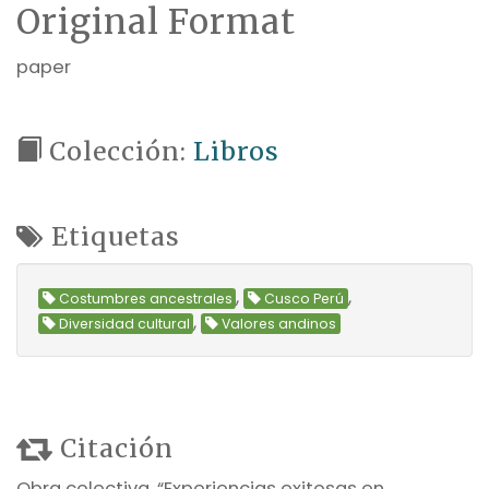
Original Format
paper
Colección:
Libros
Etiquetas
,
,
Costumbres ancestrales
Cusco Perú
,
Diversidad cultural
Valores andinos
Citación
Obra colectiva, “Experiencias exitosas en