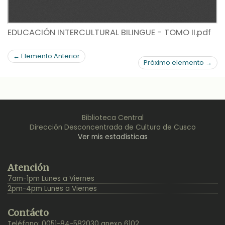
EDUCACIÓN INTERCULTURAL BILINGUE - TOMO II.pdf
← Elemento Anterior
Próximo elemento →
Biblioteca Central
Dirección Desconcentrada de Cultura de Cusco
Ver mis estadísticas
Back
Atención
to
7am-1pm Lunes a Viernes
Top
2pm-4pm Lunes a Viernes
Contácto
Teléfono: 0051-84-582030 anexo 6102