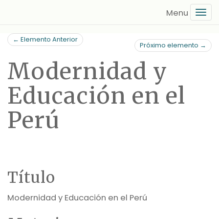
Saltar
Tog
al
navi
contenido
← Elemento Anterior
principal
Próximo elemento →
Modernidad y
Educación en el
Perú
Título
Modernidad y Educación en el Perú