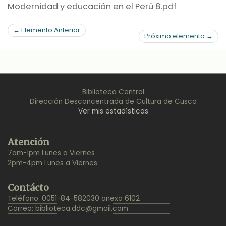
Modernidad y educación en el Perú 8.pdf
← Elemento Anterior
Próximo elemento →
Biblioteca Central
Dirección Desconcentrada de Cultura de Cusco
Ver mis estadísticas
Back
Atención
to
7am-1pm Lunes a Viernes
Top
2pm-4pm Lunes a Viernes
Contácto
Teléfono: 0051-84-582030 anexo 6102
Correo:
biblioteca.ddc@gmail.com