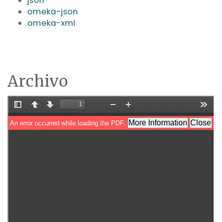
json
omeka-json
omeka-xml
Archivo