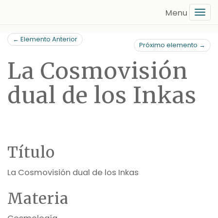
Saltar
Tog
al
navi
contenido
← Elemento Anterior
principal
Próximo elemento →
La Cosmovisión
dual de los Inkas
Título
La Cosmovisión dual de los Inkas
Materia