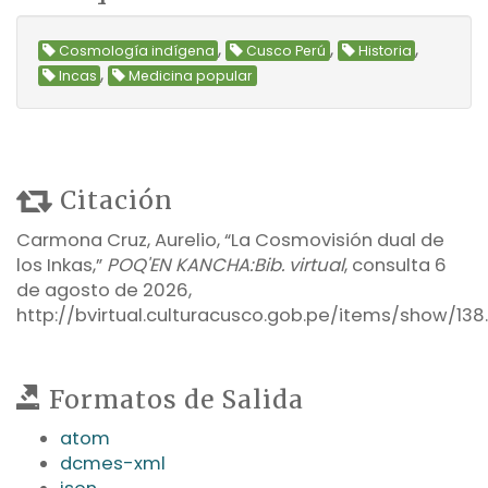
,
,
,
Cosmología indígena
Cusco Perú
Historia
,
Incas
Medicina popular
Citación
Carmona Cruz, Aurelio, “La Cosmovisión dual de
los Inkas,”
POQ'EN KANCHA:Bib. virtual
, consulta 6
de agosto de 2026,
http://bvirtual.culturacusco.gob.pe/items/show/138
.
Formatos de Salida
atom
dcmes-xml