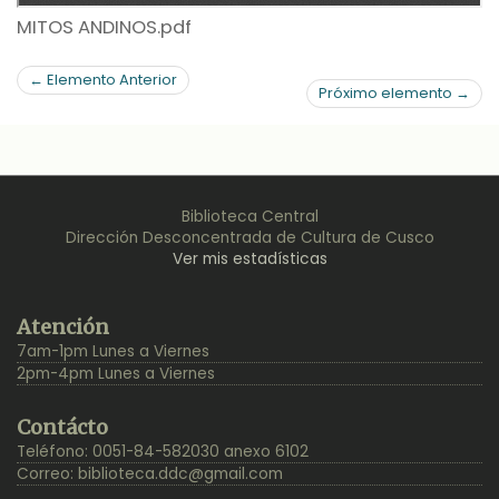
MITOS ANDINOS.pdf
← Elemento Anterior
Próximo elemento →
Biblioteca Central
Dirección Desconcentrada de Cultura de Cusco
Ver mis estadísticas
Back
Atención
to
7am-1pm Lunes a Viernes
Top
2pm-4pm Lunes a Viernes
Contácto
Teléfono: 0051-84-582030 anexo 6102
Correo:
biblioteca.ddc@gmail.com