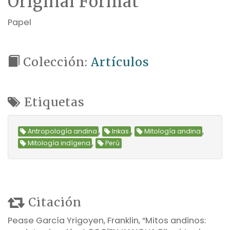
Original Format
Papel
Colección:
Artículos
Etiquetas
,
,
,
Antropología andina
Inkas
Mitología andina
,
Mitología indígena
Perú
Citación
Pease García Yrigoyen, Franklin, “Mitos andinos: