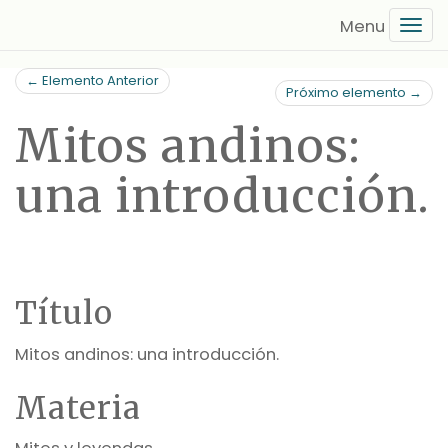
Saltar
Tog
al
navi
contenido
← Elemento Anterior
principal
Próximo elemento →
Mitos andinos:
una introducción.
Título
Mitos andinos: una introducción.
Materia