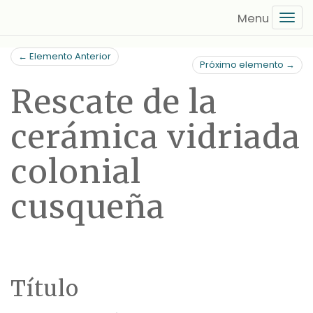
Saltar
Tog
al
navi
contenido
← Elemento Anterior
principal
Próximo elemento →
Rescate de la
cerámica vidriada
colonial
cusqueña
Título