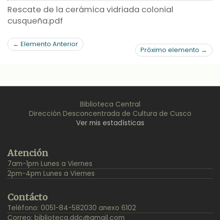
Rescate de la cerámica vidriada colonial
cusqueña.pdf
← Elemento Anterior
Próximo elemento →
Biblioteca Central
Dirección Desconcentrada de Cultura de Cusco
Ver mis estadísticas
Back
Atención
to
7am-1pm Lunes a Viernes
Top
2pm-4pm Lunes a Viernes
Contácto
Teléfono: 0051-84-582030 anexo 6102
Correo:
biblioteca.ddc@gmail.com