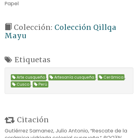
Papel
Colección:
Colección Qillqa
Mayu
Etiquetas
,
,
,
Arte cusqueño
Artesanía cusqueña
Cerámica
,
Cusco
Perú
Citación
Gutiérrez Samanez, Julio Antonio, “Rescate de la
cerámica vidriada colonial cusqueña,”
POQ'EN