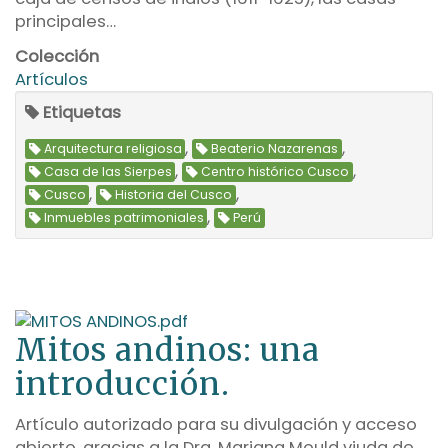
principales…
Colección
Artículos
Etiquetas
,
,
Arquitectura religiosa
Beaterio Nazarenas
,
,
Casa de las Sierpes
Centro histórico Cusco
,
,
Cusco
Historia del Cusco
,
Inmuebles patrimoniales
Perú
Mitos andinos: una
introducción.
Artículo autorizado para su divulgación y acceso
abierto, gracias a la Dra. Mariana Mould viuda de