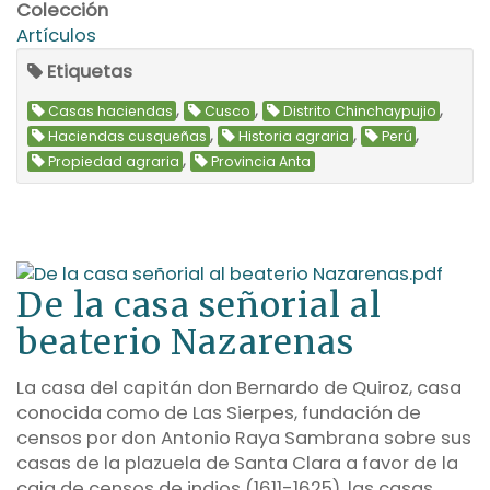
Colección
Artículos
Etiquetas
,
,
,
Casas haciendas
Cusco
Distrito Chinchaypujio
,
,
,
Haciendas cusqueñas
Historia agraria
Perú
,
Propiedad agraria
Provincia Anta
De la casa señorial al
beaterio Nazarenas
La casa del capitán don Bernardo de Quiroz, casa
conocida como de Las Sierpes, fundación de
censos por don Antonio Raya Sambrana sobre sus
casas de la plazuela de Santa Clara a favor de la
caja de censos de indios (1611-1625), las casas