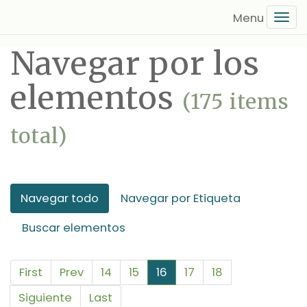
Saltar
Tog
al
navi
contenido
Navegar por los
principal
elementos
(175 items
total)
Navegar todo
Navegar por Etiqueta
Buscar elementos
First
Prev
14
15
16
17
18
Siguiente
Last