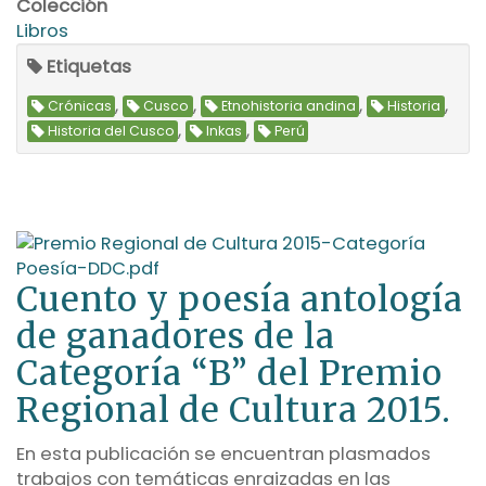
Colección
Libros
Etiquetas
,
,
,
,
Crónicas
Cusco
Etnohistoria andina
Historia
,
,
Historia del Cusco
Inkas
Perú
Cuento y poesía antología
de ganadores de la
Categoría “B” del Premio
Regional de Cultura 2015.
En esta publicación se encuentran plasmados
trabajos con temáticas enraizadas en las