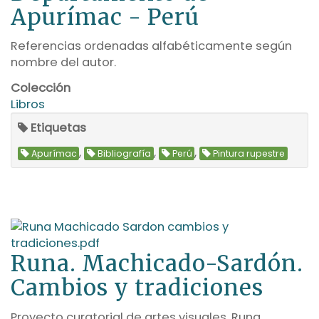
Apurímac - Perú
Referencias ordenadas alfabéticamente según
nombre del autor.
Colección
Libros
Etiquetas
,
,
,
Apurímac
Bibliografía
Perú
Pintura rupestre
Runa. Machicado-Sardón.
Cambios y tradiciones
Proyecto curatorial de artes visuales. Runa,