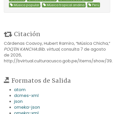
,
,
Música popular
Música tropical andina
Perú
Citación
Cárdenas Coavoy, Hubert Ramiro, “Música Chicha,”
POQ'EN KANCHA:Bib. virtual
, consulta 7 de agosto
de 2026,
http://bvirtual.culturacusco.gob.pe/items/show/39
.
Formatos de Salida
atom
dcmes-xml
json
omeka-json
omeka-xml