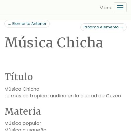
Saltar
Tog
al
navi
contenido
← Elemento Anterior
principal
Próximo elemento →
Música Chicha
Título
Música Chicha
La música tropical andina en la ciudad de Cuzco
Materia
Música popular
Música cusqueña