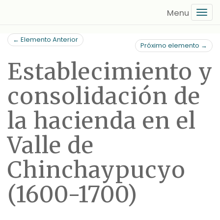
Saltar
Tog
al
navi
contenido
← Elemento Anterior
principal
Próximo elemento →
Establecimiento y
consolidación de
la hacienda en el
Valle de
Chinchaypucyo
(1600-1700)