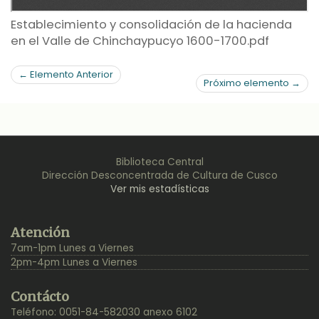
Establecimiento y consolidación de la hacienda
en el Valle de Chinchaypucyo 1600-1700.pdf
← Elemento Anterior
Próximo elemento →
Biblioteca Central
Dirección Desconcentrada de Cultura de Cusco
Ver mis estadísticas
Back
Atención
to
7am-1pm Lunes a Viernes
Top
2pm-4pm Lunes a Viernes
Contácto
Teléfono: 0051-84-582030 anexo 6102