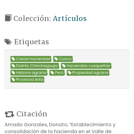
Colección:
Artículos
Etiquetas
,
,
Casas haciendas
Cusco
,
,
Distrito Chinchaypujio
Haciendas cusqueñas
,
,
,
Historia agraria
Perú
Propiedad agraria
Provincia Anta
Citación
Amado Gonzales, Donato, “Establecimiento y
consolidación de la hacienda en el Valle de