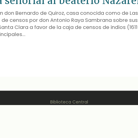
a señorial al beaterio Nazar
án don Bernardo de Quiroz, casa conocida como de Las
n de censos por don Antonio Raya Sambrana sobre su
Santa Clara a favor de la caja de censos de indios (1611
rincipales…
Biblioteca Central
Dirección Desconcentrada de Cultura de Cusco
Ver mis estadísticas
Back
Sitios de Interés
to