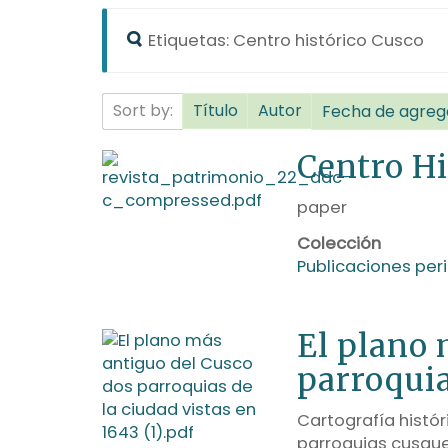
Etiquetas: Centro histórico Cusco
Sort by:
Título
Autor
Fecha de agreg
Centro Hi
paper
Colección
Publicaciones per
El plano 
parroquia
Cartografía históri
parroquias cusque