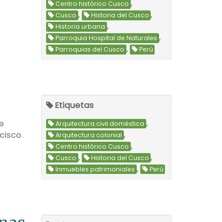
,
Centro histórico Cusco
,
,
Cusco
Historia del Cusco
,
Historia urbana
,
Parroquia Hospital de Naturales
,
Parroquias del Cusco
Perú
Etiquetas
,
e
Arquitectura civil doméstica
,
ncisco
Arquitectura colonial
,
Centro histórico Cusco
,
,
Cusco
Historia del Cusco
,
Inmuebles patrimoniales
Perú