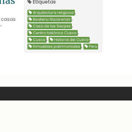
enas
Etiquetas
,
Arquitectura religiosa
,
s casas
Beaterio Nazarenas
,
-
Casa de las Sierpes
,
Centro histórico Cusco
,
,
Cusco
Historia del Cusco
,
Inmuebles patrimoniales
Perú