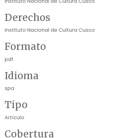
Instituto Nacional de Cultura Cusco
Derechos
Instituto Nacional de Cultura Cusco
Formato
pdf
Idioma
spa
Tipo
Artículo
Cobertura