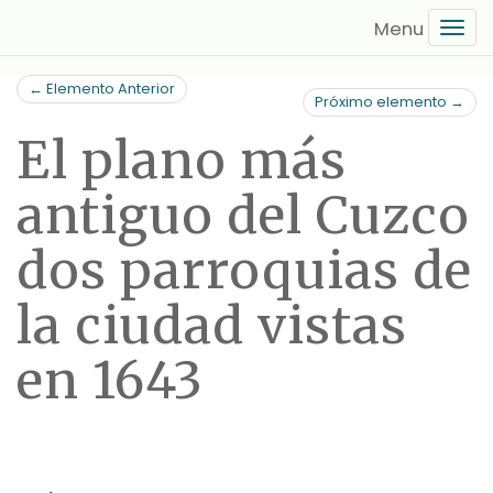
Saltar
Tog
al
navi
contenido
← Elemento Anterior
principal
Próximo elemento →
El plano más
antiguo del Cuzco
dos parroquias de
la ciudad vistas
en 1643