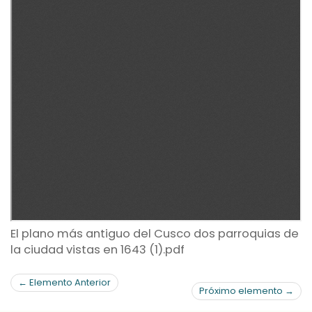
El plano más antiguo del Cusco dos parroquias de
la ciudad vistas en 1643 (1).pdf
← Elemento Anterior
Próximo elemento →