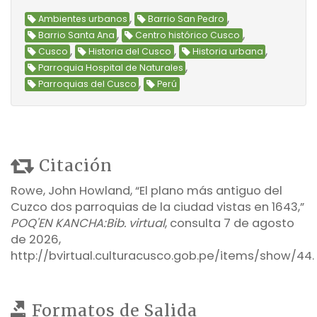
,
,
Ambientes urbanos
Barrio San Pedro
,
,
Barrio Santa Ana
Centro histórico Cusco
,
,
,
Cusco
Historia del Cusco
Historia urbana
,
Parroquia Hospital de Naturales
,
Parroquias del Cusco
Perú
Citación
Rowe, John Howland, “El plano más antiguo del
Cuzco dos parroquias de la ciudad vistas en 1643,”
POQ'EN KANCHA:Bib. virtual
, consulta 7 de agosto
de 2026,
http://bvirtual.culturacusco.gob.pe/items/show/44
.
Formatos de Salida