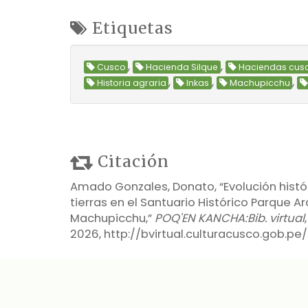
Etiquetas
,
,
Cusco
Hacienda Silque
Haciendas cus
,
,
,
Historia agraria
Inkas
Machupicchu
Citación
Amado Gonzales, Donato, “Evolución histó
tierras en el Santuario Histórico Parque 
Machupicchu,”
POQ'EN KANCHA:Bib. virtual
2026,
http://bvirtual.culturacusco.gob.p
Formatos de Salida