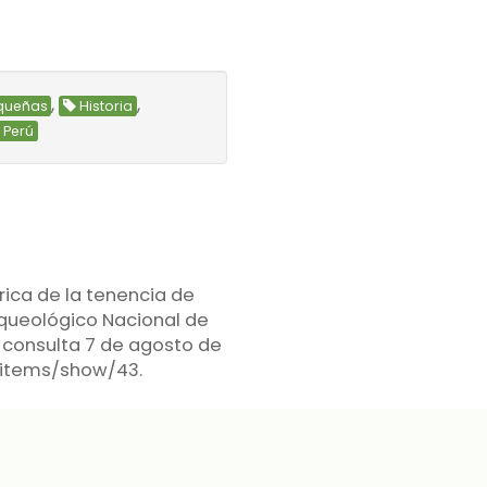
,
,
queñas
Historia
Perú
rica de la tenencia de
Arqueológico Nacional de
, consulta 7 de agosto de
e/items/show/43
.