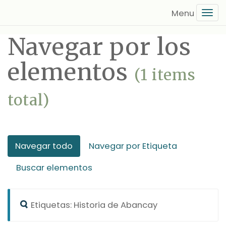
Saltar
Tog
al
navi
contenido
Navegar por los
principal
elementos
(1 items
total)
Navegar todo
Navegar por Etiqueta
Buscar elementos
Etiquetas: Historia de Abancay