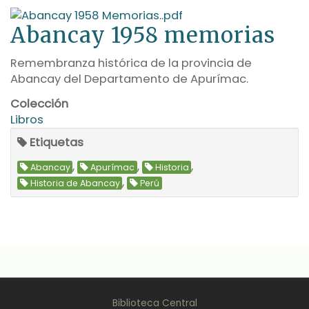
Abancay 1958 memorias
Remembranza histórica de la provincia de
Abancay del Departamento de Apurímac.
Colección
Libros
Etiquetas
,
,
,
Abancay
Apurímac
Historia
,
Historia de Abancay
Perú
Biblioteca Central