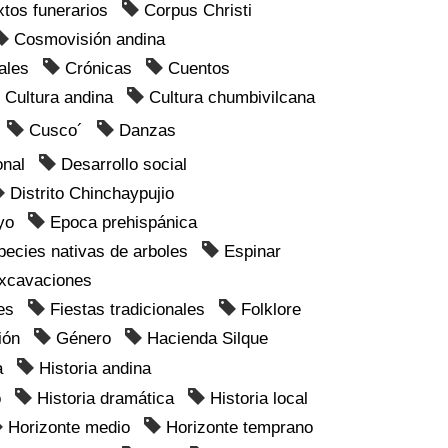
tos funerarios
Corpus Christi
Cosmovisión andina
ales
Crónicas
Cuentos
Cultura andina
Cultura chumbivilcana
Cusco´
Danzas
onal
Desarrollo social
Distrito Chinchaypujio
yo
Epoca prehispánica
pecies nativas de arboles
Espinar
xcavaciones
es
Fiestas tradicionales
Folklore
ión
Género
Hacienda Silque
a
Historia andina
o
Historia dramática
Historia local
Horizonte medio
Horizonte temprano