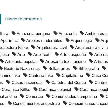
Buscar elementos
ltura
Amazonia peruana
Amazonía
Ambientes u
Apurímac
Arboles maderables
Arqueología
Arq
quitectura Killke
Arquitectura civil
Arquitectura civil
igiosa
Arte
Arte Textil
Arte cusqueño
Arte ru
Artesanía popular
Artesanía textil andino
Artista
Beaterio Nazarenas
Bellas artes
Bibliografía
amino inka
Cantería Inka
Capitalismo
Casa Co
as
Casas haciendas
Catedral del Cusco
Centro 
Cerámica Killke
Cerámica colonial
Cerámica popul
ual andino
Comercio
Comunidades campesina
C
les
Conocimientos ancestrale
Conocimientos ancest