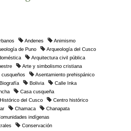
rbanos
Andenes
Animismo
ueología de Puno
Arqueología del Cusco
 doméstica
Arquitectura civil pública
pestre
Arte y simbolismo cristiana
s cusqueños
Asentamiento prehispánico
Biografía
Bolivia
Calle Inka
ncha
Casa cusqueña
Histórico del Cusco
Centro histórico
ar
Chamaca
Chanapata
omunidades indígenas
rales
Conservación