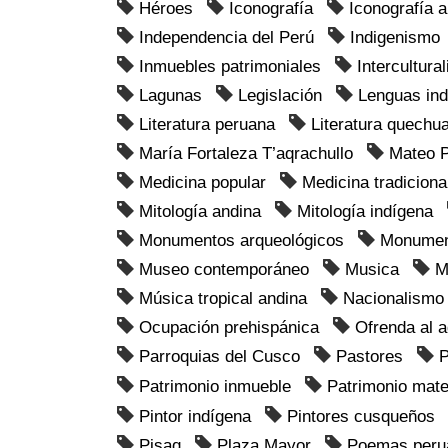
Héroes
Iconografía
Iconografía 
Independencia del Perú
Indigenismo
Inmuebles patrimoniales
Intercultura
Lagunas
Legislación
Lenguas in
Literatura peruana
Literatura quechu
María Fortaleza T’aqrachullo
Mateo 
Medicina popular
Medicina tradiciona
Mitología andina
Mitología indígena
Monumentos arqueológicos
Monument
Museo contemporáneo
Musica
M
Música tropical andina
Nacionalismo
Ocupación prehispánica
Ofrenda al 
Parroquias del Cusco
Pastores
P
Patrimonio inmueble
Patrimonio mate
Pintor indígena
Pintores cusqueños
Pisaq
Plaza Mayor
Poemas peru