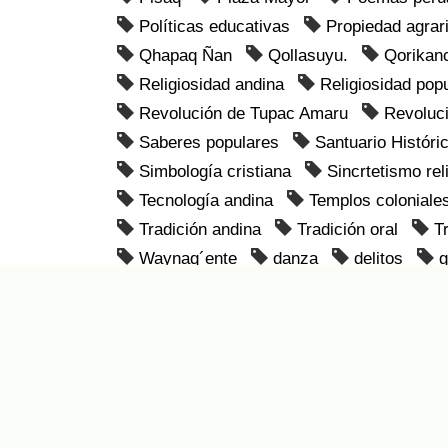
Políticas educativas
Propiedad agrar
Qhapaq Ñan
Qollasuyu.
Qorikan
Religiosidad andina
Religiosidad pop
Revolución de Tupac Amaru
Revoluc
Saberes populares
Santuario Histór
Simbología cristiana
Sincrtetismo rel
Tecnología andina
Templos coloniale
Tradición andina
Tradición oral
T
Waynaq´ente
danza
delitos
g