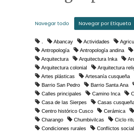
Navegar todo
Navegar por Etiqueta
.
Abancay
Actividades
Agricu
Antropología
Antropología andina
Arquitectura
Arquitectura Inka
Ar
Arquitectura colonial
Arquitectura rel
Artes plásticas
Artesanía cusqueña
Barrio San Pedro
Barrio Santa Ana
Calles principales
Camino Inca
C
Casa de las Sierpes
Casas cusqueñ
Centro histórico Cusco
Cerámica
Charango
Chumbivilcas
Ciclo rit
Condiciones rurales
Conflictos socia