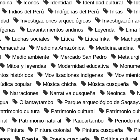
andina
Iconos
Identidad
Identidad cultural
Id
Indios del Perú
Indígenas del Perú
Inkas
In
lidad
Investigaciones arqueológicas
Investigación a
dígenas
Levantamientos andinos
Leyenda
Lima 
a
Luchas sociales
Lítica
Lítica Inka
Machup
Pumacahua
Medicina Amazónica
Medicina andina
l
Medio ambiente
Mercado San Pedro
Metalurgi
Mitos y leyendas
Modernidad educativa
Monument
os históricos
Movilizaciones indígenas
Movimient
údica popular
Música chicha
Música cusqueña
Narraciones
Narrativa cusqueña
Neoinca
N
agua
Ollantaytambo
Parque arqueológico de Saqsa
atrimonio cultura
Patrimonio cultural
Patrimonio cult
rial
Patrimonio natural
Paucartambo
Periodo in
Pintura
Pintura colonial
Pintura cusqueña
Pi
anos
Poesía
Poesía cusqueña
Política cultural