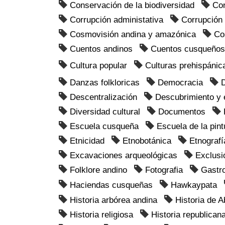
Conservación de la biodiversidad
Con
Corrupción administativa
Corrupción 
Cosmovisión andina y amazónica
Co
Cuentos andinos
Cuentos cusqueños
Cultura popular
Culturas prehispánic
Danzas folkloricas
Democracia
Descentralización
Descubrimiento y 
Diversidad cultural
Documentos
Escuela cusqueña
Escuela de la pin
Etnicidad
Etnobotánica
Etnografí
Excavaciones arqueológicas
Exclusi
Folklore andino
Fotografia
Gastr
Haciendas cusqueñas
Hawkaypata
Historia arbórea andina
Historia de 
Historia religiosa
Historia republican