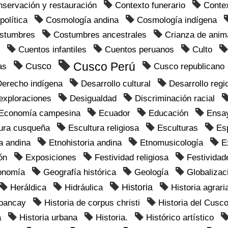
servación y restauración
Contexto funerario
Contex
política
Cosmología andina
Cosmología indígena
stumbres
Costumbres ancestrales
Crianza de anim
Cuentos infantiles
Cuentos peruanos
Culto
Cusco Perú
Cusco
as
Cusco republicano
Derecho indígena
Desarrollo cultural
Desarrollo regi
exploraciones
Desigualdad
Discriminación racial
Economía campesina
Ecuador
Educación
Ensa
tura cusqueña
Escultura religiosa
Esculturas
Es
a andina
Etnohistoria andina
Etnomusicología
E
ón
Exposiciones
Festividad religiosa
Festividad
onomía
Geografía histórica
Geología
Globalizac
Historia
Heráldica
Hidráulica
Historia agrari
Abancay
Historia de corpus christi
Historia del Cusc
a
Historia urbana
Historia.
Histórico artístico