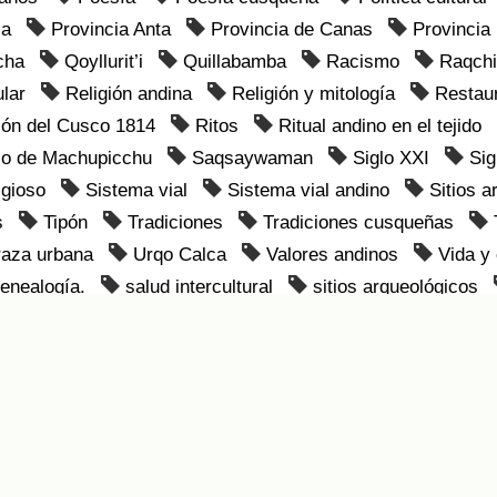
ia
Provincia Anta
Provincia de Canas
Provincia
cha
Qoyllurit’i
Quillabamba
Racismo
Raqchi
ular
Religión andina
Religión y mitología
Restau
ión del Cusco 1814
Ritos
Ritual andino en el tejido
ico de Machupicchu
Saqsaywaman
Siglo XXI
Sig
igioso
Sistema vial
Sistema vial andino
Sitios a
s
Tipón
Tradiciones
Tradiciones cusqueñas
raza urbana
Urqo Calca
Valores andinos
Vida y
enealogía.
salud intercultural
sitios arqueológicos
Biblioteca Central
Dirección Desconcentrada de Cultura de Cusco
Ver mis estadísticas