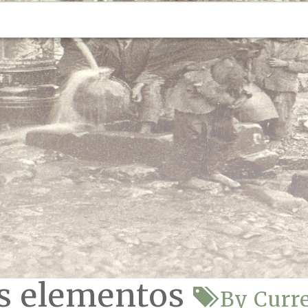
os elementos
By Curr