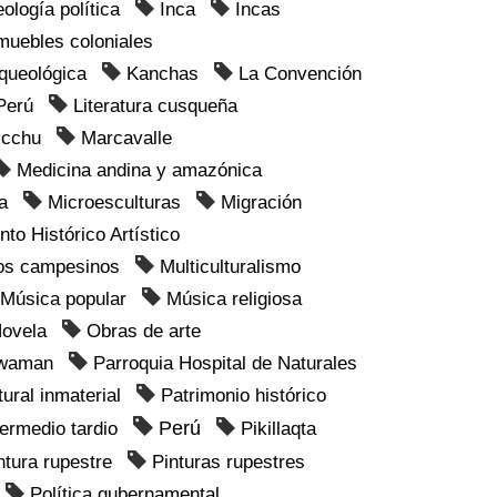
eología política
Inca
Incas
muebles coloniales
rqueológica
Kanchas
La Convención
Perú
Literatura cusqueña
icchu
Marcavalle
Medicina andina y amazónica
a
Microesculturas
Migración
o Histórico Artístico
os campesinos
Multiculturalismo
Música popular
Música religiosa
ovela
Obras de arte
ywaman
Parroquia Hospital de Naturales
ural inmaterial
Patrimonio histórico
Perú
termedio tardio
Pikillaqta
ntura rupestre
Pinturas rupestres
Política gubernamental