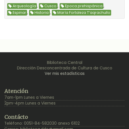
,
,
,
Arqueología
Cusco
Epoca prehispánica
,
,
Espinar
Historia
María Fortaleza T’aqrachullo
Biblioteca Central
Dirección Desconcentrada de Cultura de Cusco
Ver mis estadísticas
Back
Atención
to
7am-1pm Lunes a Viernes
Top
2pm-4pm Lunes a Viernes
Contácto
Teléfono: 0051-84-582030 anexo 6102