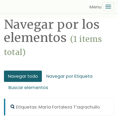
Saltar
Tog
al
navi
contenido
Navegar por los
principal
elementos
(1 items
total)
Navegar todo
Navegar por Etiqueta
Buscar elementos
Etiquetas: María Fortaleza T’aqrachullo