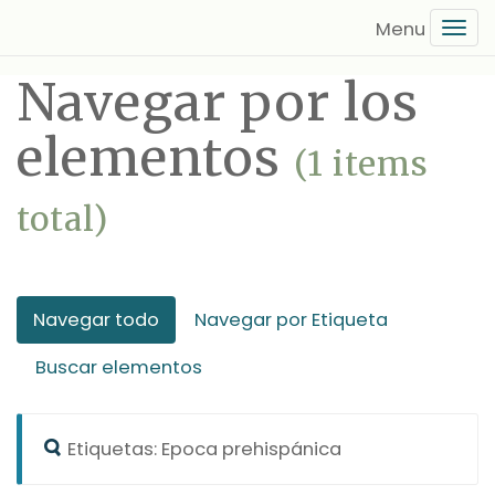
Saltar
Tog
al
navi
contenido
Navegar por los
principal
elementos
(1 items
total)
Navegar todo
Navegar por Etiqueta
Buscar elementos
Etiquetas: Epoca prehispánica