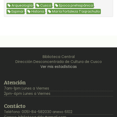
,
,
,
Arqueología
Cusco
Epoca prehispánica
,
,
Espinar
Historia
María Fortaleza T’aqrachullo
Biblioteca Central
Dirección Desconcentrada de Cultura de Cusco
Ver mis estadísticas
Back
Atención
to
7am-1pm Lunes a Viernes
Top
2pm-4pm Lunes a Viernes
Contácto
Teléfono: 0051-84-582030 anexo 6102