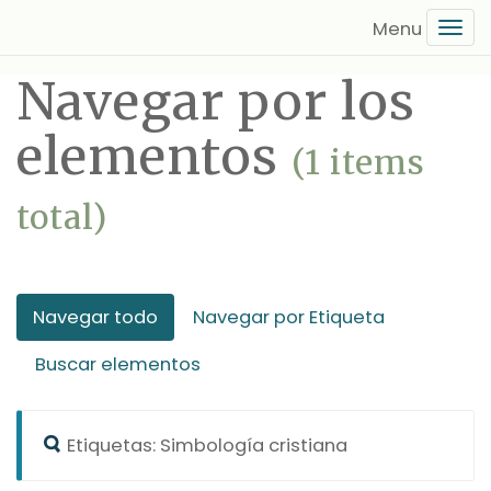
Saltar
Tog
al
navi
contenido
Navegar por los
principal
elementos
(1 items
total)
Navegar todo
Navegar por Etiqueta
Buscar elementos
Etiquetas: Simbología cristiana