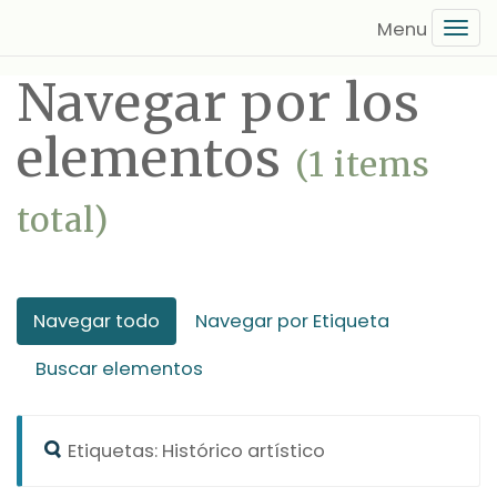
Saltar
Tog
al
navi
contenido
Navegar por los
principal
elementos
(1 items
total)
Navegar todo
Navegar por Etiqueta
Buscar elementos
Etiquetas: Histórico artístico