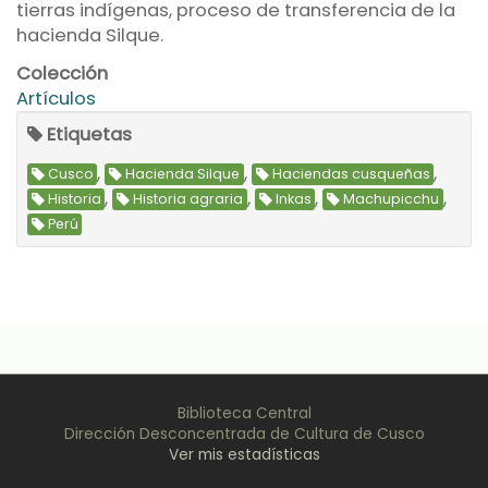
tierras indígenas, proceso de transferencia de la
hacienda Silque.
Colección
Artículos
Etiquetas
,
,
,
Cusco
Hacienda Silque
Haciendas cusqueñas
,
,
,
,
Historia
Historia agraria
Inkas
Machupicchu
Perú
Biblioteca Central
Dirección Desconcentrada de Cultura de Cusco
Ver mis estadísticas