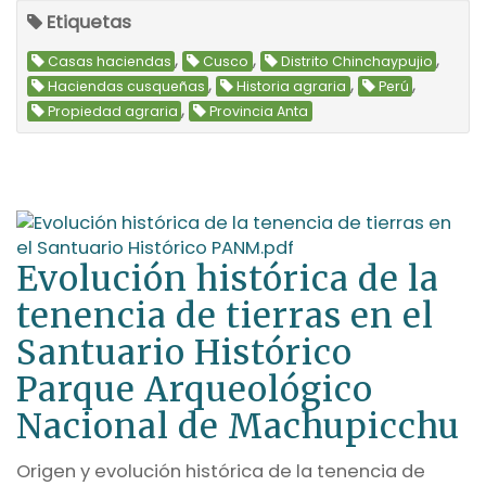
Etiquetas
,
,
,
Casas haciendas
Cusco
Distrito Chinchaypujio
,
,
,
Haciendas cusqueñas
Historia agraria
Perú
,
Propiedad agraria
Provincia Anta
Evolución histórica de la
tenencia de tierras en el
Santuario Histórico
Parque Arqueológico
Nacional de Machupicchu
Origen y evolución histórica de la tenencia de