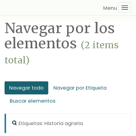
Saltar
Tog
al
navi
contenido
Navegar por los
principal
elementos
(2 items
total)
Navegar todo
Navegar por Etiqueta
Buscar elementos
Etiquetas: Historia agraria