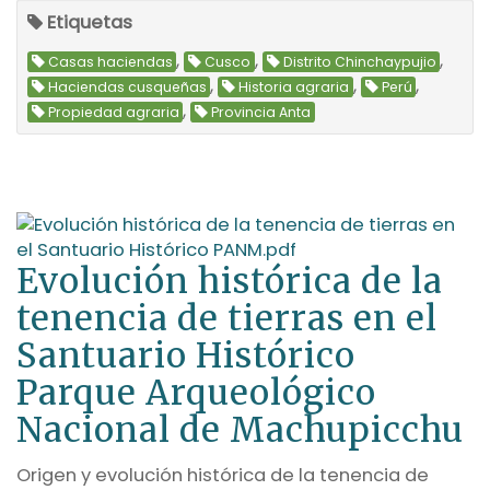
Etiquetas
,
,
,
Casas haciendas
Cusco
Distrito Chinchaypujio
,
,
,
Haciendas cusqueñas
Historia agraria
Perú
,
Propiedad agraria
Provincia Anta
Evolución histórica de la
tenencia de tierras en el
Santuario Histórico
Parque Arqueológico
Nacional de Machupicchu
Origen y evolución histórica de la tenencia de