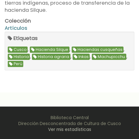
tierras indígenas, proceso de transferencia de la
hacienda Silque.
Colección
Artículos
Etiquetas
,
,
,
Cusco
Hacienda Silque
Haciendas cusqueñas
,
,
,
,
Historia
Historia agraria
Inkas
Machupicchu
Perú
Biblioteca Central
Dirección Desconcentrada de Cultura de Cusco
Ver mis estadísticas