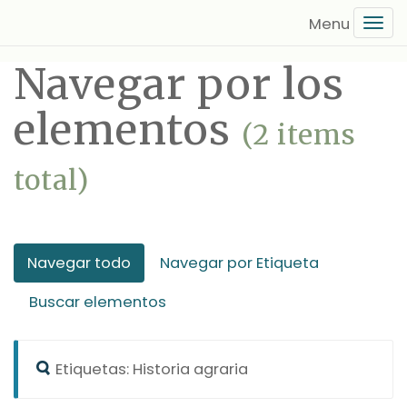
Saltar
Tog
al
navi
contenido
Navegar por los
principal
elementos
(2 items
total)
Navegar todo
Navegar por Etiqueta
Buscar elementos
Etiquetas: Historia agraria