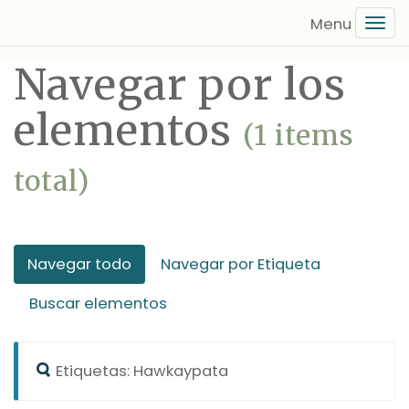
Saltar
Tog
al
navi
contenido
Navegar por los
principal
elementos
(1 items
total)
Navegar todo
Navegar por Etiqueta
Buscar elementos
Etiquetas: Hawkaypata