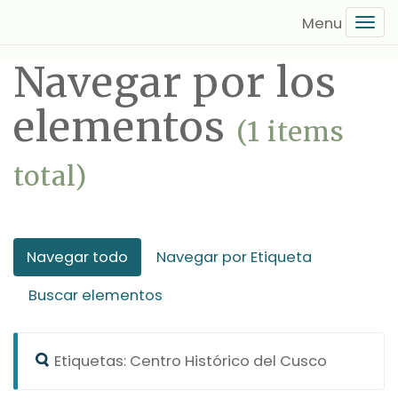
Saltar
Tog
al
navi
contenido
Navegar por los
principal
elementos
(1 items
total)
Navegar todo
Navegar por Etiqueta
Buscar elementos
Etiquetas: Centro Histórico del Cusco