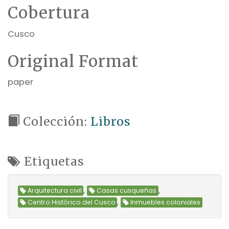
Cobertura
Cusco
Original Format
paper
Colección:
Libros
Etiquetas
,
,
Arquitectura civil
Casas cusqueñas
,
Centro Histórico del Cusco
Inmuebles coloniales