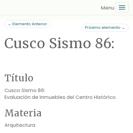
Saltar
Tog
al
navi
contenido
← Elemento Anterior
principal
Próximo elemento →
Cusco Sismo 86:
Título
Cusco Sismo 86:
Evaluación de inmuebles del Centro Histórico.
Materia
Arquitectura