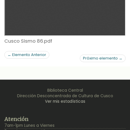
Cusco Sismo 86.pdf
← Elemento Anterior
Próximo elemento →
Biblioteca Central
Dirección Desconcentrada de Cultura de Cusco
Ver mis estadísticas
Back
Atención
to
7am-1pm Lunes a Viernes
Top