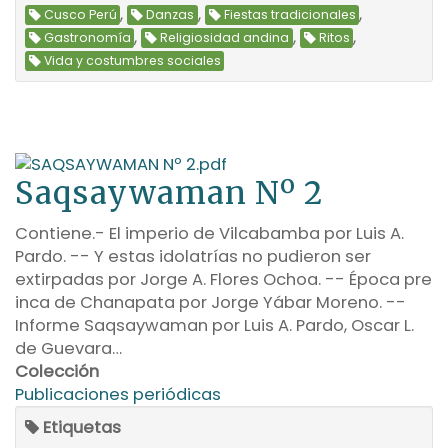
,
,
,
Cusco Perú
Danzas
Fiestas tradicionales
,
,
,
Gastronomía
Religiosidad andina
Ritos
Vida y costumbres sociales
Saqsaywaman Nº 2
Contiene.- El imperio de Vilcabamba por Luis A.
Pardo. -- Y estas idolatrías no pudieron ser
extirpadas por Jorge A. Flores Ochoa. -- Época pre
inca de Chanapata por Jorge Yábar Moreno. --
Informe Saqsaywaman por Luis A. Pardo, Oscar L.
de Guevara…
Colección
Publicaciones periódicas
Etiquetas