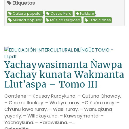
Etiquetas
,
,
,
Cultura popular
Cusco Perú
Folklore
,
,
Música popular
Música religiosa
Tradiciones
Yachaywasimanta Ñawpa
Yachay kunata Wakmanta
Llut’aspa – Tomo III
Contiene. - Kausay Ruraykuna. – Qutuna Qhaway.
– Chakra llankay. – Watiya ruray. –Ch’uñu ruray. –
Ch’uñu lawa ruray. – Wasi ruray. – Wañuqkuna
yuyariy. – Willakuykuna. – Kawsaymanta. –
Yachaykuna. – Harawikuna. –…