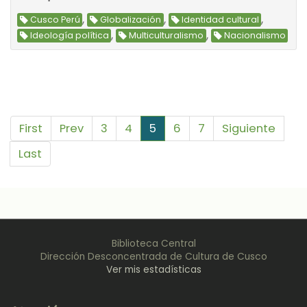
,
,
,
Cusco Perú
Globalización
Identidad cultural
,
,
Ideología política
Multiculturalismo
Nacionalismo
First
Prev
3
4
5
6
7
Siguiente
Last
Biblioteca Central
Dirección Desconcentrada de Cultura de Cusco
Ver mis estadísticas