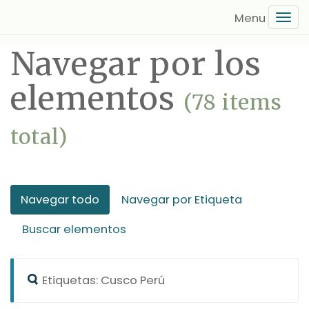
Saltar
Tog
al
navi
contenido
Navegar por los
principal
elementos
(78 items
total)
Navegar todo
Navegar por Etiqueta
Buscar elementos
Etiquetas: Cusco Perú