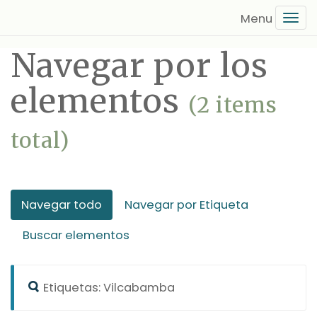
Saltar
Tog
al
navi
contenido
Navegar por los
principal
elementos
(2 items
total)
Navegar todo
Navegar por Etiqueta
Buscar elementos
Etiquetas: Vilcabamba