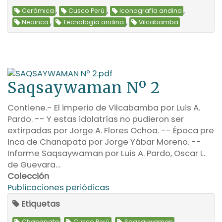
,
,
,
Cerámica
Cusco Perú
Iconografía andina
,
,
Neoinca
Tecnología andina
Vilcabamba
Saqsaywaman Nº 2
Contiene.- El imperio de Vilcabamba por Luis A.
Pardo. -- Y estas idolatrías no pudieron ser
extirpadas por Jorge A. Flores Ochoa. -- Época pre
inca de Chanapata por Jorge Yábar Moreno. --
Informe Saqsaywaman por Luis A. Pardo, Oscar L.
de Guevara…
Colección
Publicaciones periódicas
Etiquetas
,
,
,