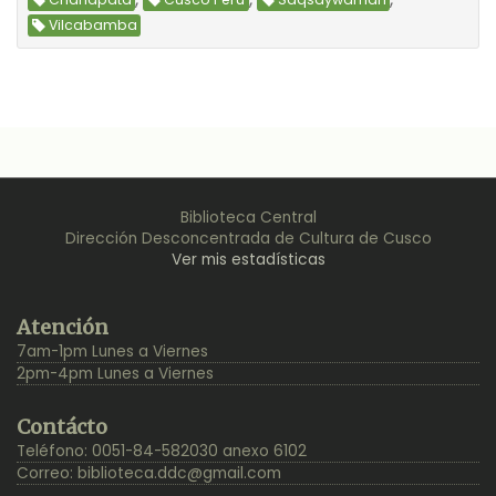
Chanapata
Cusco Perú
Saqsaywaman
Vilcabamba
Biblioteca Central
Dirección Desconcentrada de Cultura de Cusco
Ver mis estadísticas
Back
Atención
to
7am-1pm Lunes a Viernes
Top
2pm-4pm Lunes a Viernes
Contácto
Teléfono: 0051-84-582030 anexo 6102
Correo:
biblioteca.ddc@gmail.com