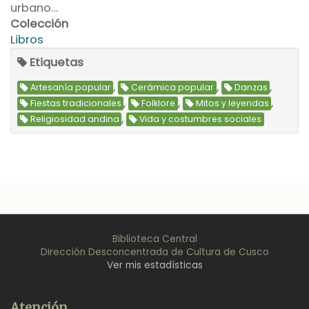
urbano…
Colección
Libros
Etiquetas
,
,
,
Artesanía popular
Cerámica popular
Danzas
,
,
,
Fiestas tradicionales
Folklore
Mitos y leyendas
,
Religiosidad andina
Vida y costumbres sociales
Biblioteca Central
Dirección Desconcentrada de Cultura de Cusco
Ver mis estadísticas
Back
Atención