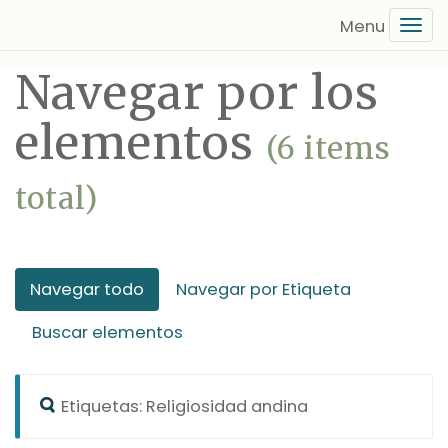
Saltar
Tog
al
navi
contenido
Navegar por los
principal
elementos
(6 items
total)
Navegar todo
Navegar por Etiqueta
Buscar elementos
Etiquetas: Religiosidad andina