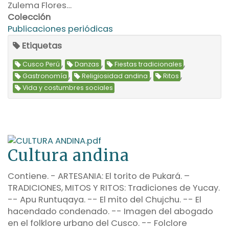
Zulema Flores…
Colección
Publicaciones periódicas
Etiquetas
,
,
,
Cusco Perú
Danzas
Fiestas tradicionales
,
,
,
Gastronomía
Religiosidad andina
Ritos
Vida y costumbres sociales
Cultura andina
Contiene. - ARTESANIA: El torito de Pukará. –
TRADICIONES, MITOS Y RITOS: Tradiciones de Yucay.
-- Apu Runtuqaya. -- El mito del Chujchu. -- El
hacendado condenado. -- Imagen del abogado
en el folklore urbano del Cusco. -- Folclore