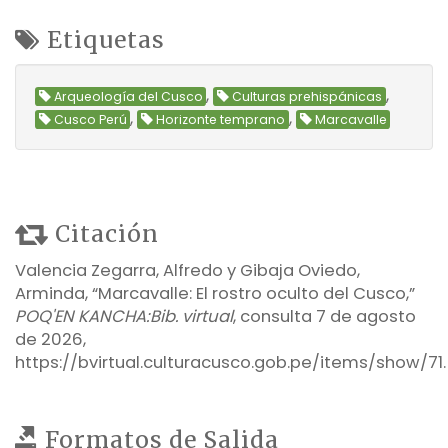
Etiquetas
,
,
Arqueología del Cusco
Culturas prehispánicas
,
,
Cusco Perú
Horizonte temprano
Marcavalle
Citación
Valencia Zegarra, Alfredo y Gibaja Oviedo,
Arminda, “Marcavalle: El rostro oculto del Cusco,”
POQ'EN KANCHA:Bib. virtual
, consulta 7 de agosto
de 2026,
https://bvirtual.culturacusco.gob.pe/items/show/71
.
Formatos de Salida