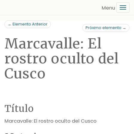
Saltar
Tog
al
navi
contenido
← Elemento Anterior
principal
Próximo elemento →
Marcavalle: El
rostro oculto del
Cusco
Título
Marcavalle: El rostro oculto del Cusco