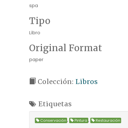
spa
Tipo
Libro
Original Format
paper
Colección:
Libros
Etiquetas
,
,
Conservación
Pintura
Restauración