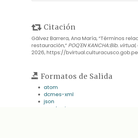
Citación
Gálvez Barrera, Ana María, “Términos rela
restauración,”
POQ'EN KANCHA:Bib. virtual
,
2026,
https://bvirtual.culturacusco.gob.
Formatos de Salida
atom
dcmes-xml
json
omeka-json
omeka-xml