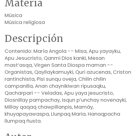
Materia
Música
Música religiosa
Descripción
Contenido: María Angola -- Misa, Apu yayayku,
Apu Jesucristo, Qanmi Dios kanki, Mesan
mast’asqa, Virgen Santa Diospa maman --
Organistas, Qayllaykamuyki, Quri azucenas, Criston
rantinchista, Pisi sunqu oveja, Chilin chilin
campanilla, Anan chaynikiwan ripusaqku,
Qacharpari -- Veladas, Apu yaya jesucristo,
Diosnillay pampachay, Isqun p’unchay novenayki,
Millay qaqaq chawpillanpis, Mamáy,
khuyapayawaspa, Llunpaq Maria, Hanaqpacha
llumpaq ñusta.