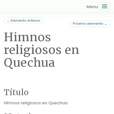
Saltar
Tog
al
navi
contenido
← Elemento Anterior
principal
Próximo elemento →
Himnos
religiosos en
Quechua
Título
Himnos religiosos en Quechua