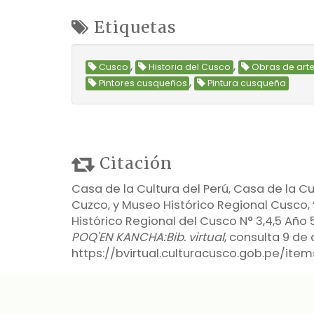
Etiquetas
,
,
Cusco
Historia del Cusco
Obras de art
,
Pintores cusqueños
Pintura cusqueña
Citación
Casa de la Cultura del Perú, Casa de la C
Cuzco, y Museo Histórico Regional Cusco,
Histórico Regional del Cusco N° 3,4,5 Año 5
POQ'EN KANCHA:Bib. virtual
, consulta 9 de
https://bvirtual.culturacusco.gob.pe/it
Formatos de Salida