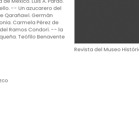
 de México. Luis A. Pardo.
ello. -- Un azucarero del
s de Qarañawi. Germán
onia. Carmela Pérez de
idel Ramos Condori. -- la
queña. Teófilo Benavente
Revista del Museo Históri
zco