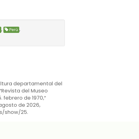
,
,
e
Perú
ultura departamental del
 “Revista del Museo
. febrero de 1970,”
 agosto de 2026,
ems/show/25
.