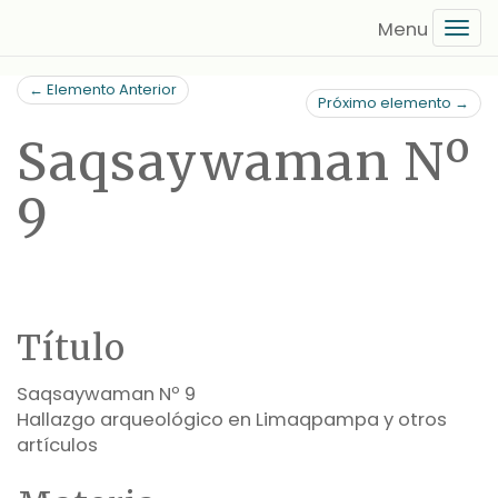
Saltar
Tog
al
navi
contenido
← Elemento Anterior
principal
Próximo elemento →
Saqsaywaman Nº
9
Título
Saqsaywaman Nº 9
Hallazgo arqueológico en Limaqpampa y otros
artículos