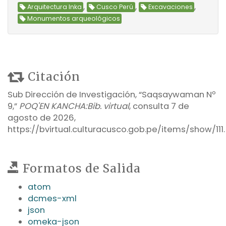
,
,
,
Arquitectura Inka
Cusco Perú
Excavaciones
Monumentos arqueológicos
Citación
Sub Dirección de Investigación, “Saqsaywaman Nº
9,”
POQ'EN KANCHA:Bib. virtual
, consulta 7 de
agosto de 2026,
https://bvirtual.culturacusco.gob.pe/items/show/111
.
Formatos de Salida
atom
dcmes-xml
json
omeka-json