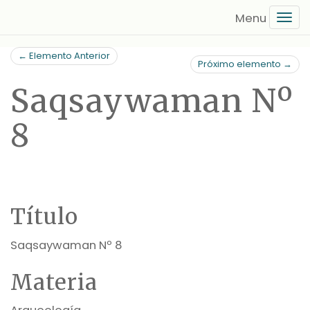
Saltar
Tog
al
navi
contenido
← Elemento Anterior
principal
Próximo elemento →
Saqsaywaman Nº
8
Título
Saqsaywaman Nº 8
Materia