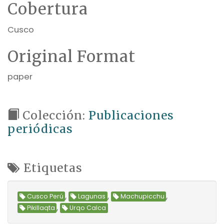
Cobertura
Cusco
Original Format
paper
Colección:
Publicaciones
periódicas
Etiquetas
,
,
,
Cusco Perú
Lagunas
Machupicchu
,
Pikillaqta
Urqo Calca