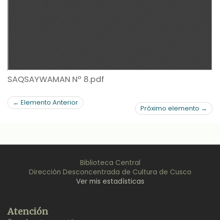
SAQSAYWAMAN Nº 8.pdf
← Elemento Anterior
Próximo elemento →
Biblioteca Central
Dirección Desconcentrada de Cultura de Cusco
Ver mis estadísticas
Back
Atención
to