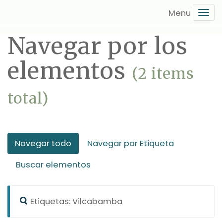
Saltar
Tog
al
navi
contenido
Navegar por los
principal
elementos
(2 items
total)
Navegar todo
Navegar por Etiqueta
Buscar elementos
Etiquetas: Vilcabamba