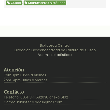
,
Cusco
Monumentos históricos
Biblioteca Central
Dirección Desconcentrada de Cultura de Cusco
Ver mis estadísticas
Back
Atención
to
7am-1pm Lunes a Viernes
Top
2pm-4pm Lunes a Viernes
Contácto
Teléfono: 0051-84-582030 anexo 6102
Correo:
biblioteca.ddc@gmail.com