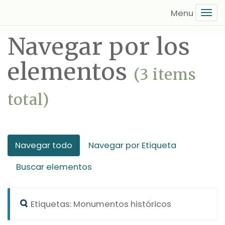
Saltar
Tog
al
navi
contenido
Navegar por los
principal
elementos
(3 items
total)
Navegar todo
Navegar por Etiqueta
Buscar elementos
Etiquetas: Monumentos históricos