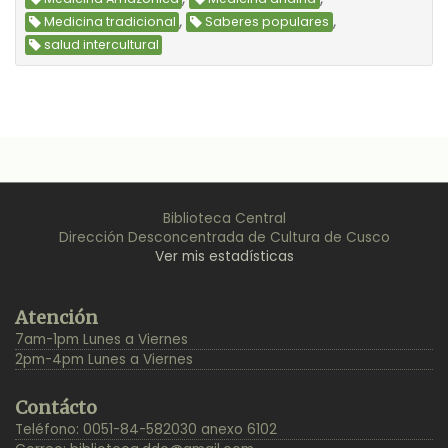
,
,
Medicina tradicional
Saberes populares
salud intercultural
Biblioteca Central
Dirección Desconcentrada de Cultura de Cusco
Ver mis estadísticas
Back
Atención
to
7am-1pm Lunes a Viernes
Top
2pm-4pm Lunes a Viernes
Contácto
Teléfono: 0051-84-582030 anexo 6102