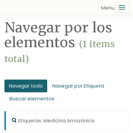
Saltar
Tog
al
navi
contenido
Navegar por los
principal
elementos
(1 items
total)
Navegar todo
Navegar por Etiqueta
Buscar elementos
Etiquetas: Medicina Amazónica