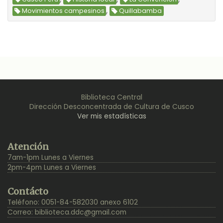
,
Movimientos campesinos
Quillabamba
Biblioteca Central
Dirección Desconcentrada de Cultura de Cusco
Ver mis estadísticas
Back
Atención
to
7am-1pm Lunes a Viernes
Top
2pm-4pm Lunes a Viernes
Contácto
Teléfono: 0051-84-582030 anexo 6102
Correo:
biblioteca.ddc@gmail.com