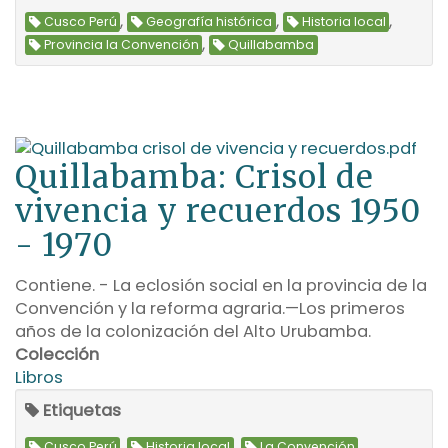
,
,
,
Cusco Perú
Geografía histórica
Historia local
,
Provincia la Convención
Quillabamba
Quillabamba: Crisol de
vivencia y recuerdos 1950
- 1970
Contiene. - La eclosión social en la provincia de la
Convención y la reforma agraria.—Los primeros
años de la colonización del Alto Urubamba.
Colección
Libros
Etiquetas
,
,
,
Cusco Perú
Historia local
La Convención