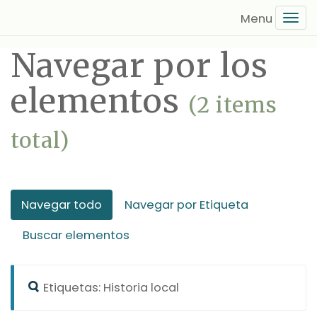
Saltar
Tog
al
navi
contenido
Navegar por los
principal
elementos
(2 items
total)
Navegar todo
Navegar por Etiqueta
Buscar elementos
Etiquetas: Historia local