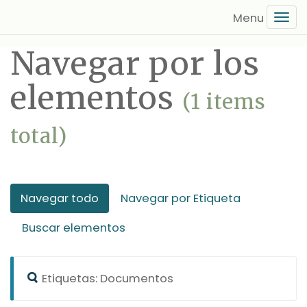
Saltar
Tog
al
navi
contenido
Navegar por los
principal
elementos
(1 items
total)
Navegar todo
Navegar por Etiqueta
Buscar elementos
Etiquetas: Documentos