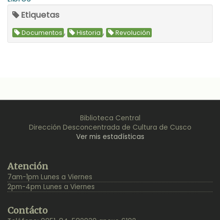
Etiquetas
,
,
Documentos
Historia
Revolución
Biblioteca Central
Dirección Desconcentrada de Cultura de Cusco
Ver mis estadísticas
Back
Atención
to
7am-1pm Lunes a Viernes
Top
2pm-4pm Lunes a Viernes
Contácto