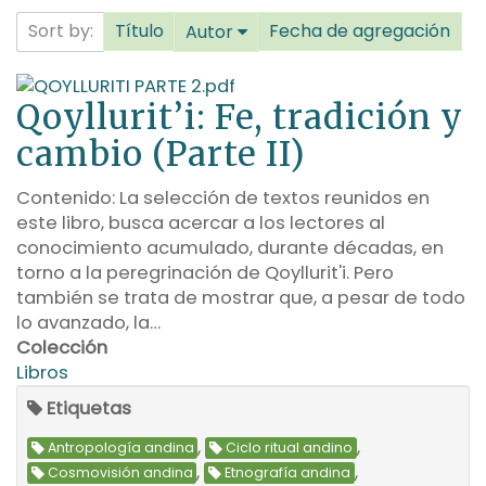
Sort by:
Título
Fecha de agregación
Autor
Qoyllurit’i: Fe, tradición y
cambio (Parte II)
Contenido: La selección de textos reunidos en
este libro, busca acercar a los lectores al
conocimiento acumulado, durante décadas, en
torno a la peregrinación de Qoyllurit'i. Pero
también se trata de mostrar que, a pesar de todo
lo avanzado, la…
Colección
Libros
Etiquetas
,
,
Antropología andina
Ciclo ritual andino
,
,
Cosmovisión andina
Etnografía andina