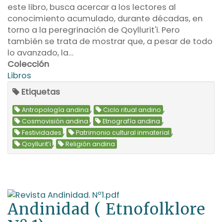
este libro, busca acercar a los lectores al
conocimiento acumulado, durante décadas, en
torno a la peregrinación de Qoyllurit'i. Pero
también se trata de mostrar que, a pesar de todo
lo avanzado, la…
Colección
Libros
Etiquetas
,
,
Antropología andina
Ciclo ritual andino
,
,
Cosmovisión andina
Etnografía andina
,
,
Festividades
Patrimonio cultural inmaterial
,
Qoyllurit’i
Religión andina
Andinidad ( Etnofolklore