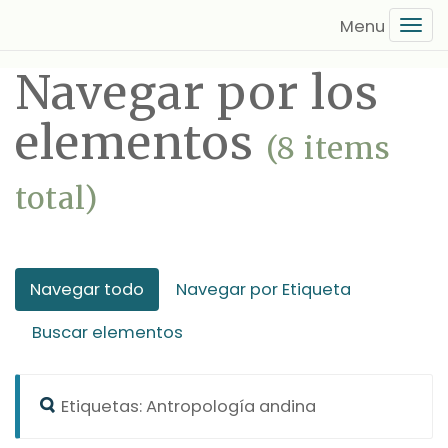
Saltar
Tog
al
navi
contenido
Navegar por los
principal
elementos
(8 items
total)
Navegar todo
Navegar por Etiqueta
Buscar elementos
Etiquetas: Antropología andina