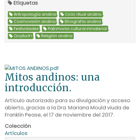
Etiquetas
,
,
Antropología andina
Ciclo ritual andino
,
,
Cosmovisión andina
Etnografía andina
,
,
Festividades
Patrimonio cultural inmaterial
,
Qoyllurit’i
Religión andina
Mitos andinos: una
introducción.
Artículo autorizado para su divulgación y acceso
abierto, gracias a la Dra. Mariana Mould viuda de
Franklin Pease, el 17 de noviembre del 2017.
Colección
Artículos