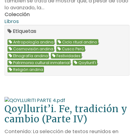
también se trata de mostrar que, a pesar de todo
lo avanzado, la…
Colección
Libros
Etiquetas
,
,
Antropología andina
Ciclo ritual andino
,
,
Cosmovisión andina
Cusco Perú
,
,
Etnografía andina
Festividades
,
,
Patrimonio cultural inmaterial
Qoyllurit’i
Religión andina
Qoyllurit’i. Fe, tradición y
cambio (Parte IV)
Contenido: La selección de textos reunidos en