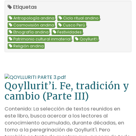
Etiquetas
,
,
Antropología andina
Ciclo ritual andino
,
,
Cosmovisión andina
Cusco Perú
,
,
Etnografía andina
Festividades
,
,
Patrimonio cultural inmaterial
Qoyllurit’i
Religión andina
Qoyllurit’i. Fe, tradición y
cambio (Parte III)
Contenido: La selección de textos reunidos en
este libro, busca acercar a los lectores al
conocimiento acumulado, durante décadas, en
torno a la peregrinación de Qoyllurit'i. Pero