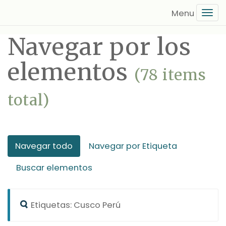
Saltar
Tog
al
navi
contenido
Navegar por los
principal
elementos
(78 items
total)
Navegar todo
Navegar por Etiqueta
Buscar elementos
Etiquetas: Cusco Perú