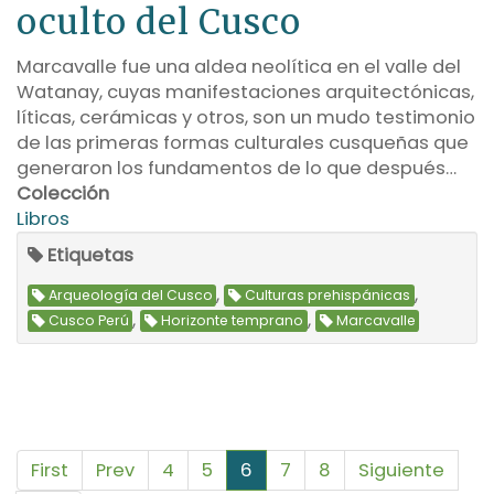
oculto del Cusco
Marcavalle fue una aldea neolítica en el valle del
Watanay, cuyas manifestaciones arquitectónicas,
líticas, cerámicas y otros, son un mudo testimonio
de las primeras formas culturales cusqueñas que
generaron los fundamentos de lo que después…
Colección
Libros
Etiquetas
,
,
Arqueología del Cusco
Culturas prehispánicas
,
,
Cusco Perú
Horizonte temprano
Marcavalle
First
Prev
4
5
6
7
8
Siguiente