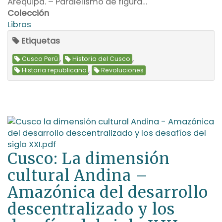
Arequipa. – Paralelismo de figura…
Colección
Libros
Etiquetas
,
,
Cusco Perú
Historia del Cusco
,
Historia republicana
Revoluciones
Cusco: La dimensión
cultural Andina –
Amazónica del desarrollo
descentralizado y los