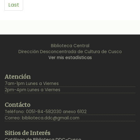
Last
Biblioteca Central
Dirección Desconcentrada de Cultura de Cusco
Ver mis estadísticas
Back
Atención
to
7am-1pm Lunes a Viernes
Top
2pm-4pm Lunes a Viernes
Contácto
Teléfono: 0051-84-582030 anexo 6102
Correo:
biblioteca.ddc@gmail.com
Sitios de Interés
Catálogo de Biblioteca DDC-Cusco