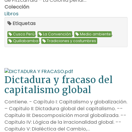
de Fitzcarrald – La Colonia penal…
Colección
Libros
Etiquetas
,
,
,
Cusco Perú
La Convención
Medio ambiente
,
Quillabamba
Tradiciones y costumbres
Dictadura y fracaso del
capitalismo global
Contiene. - Capítulo I: Capitalismo y globalización.
– Capitulo II: Dictadura global del capitalismo. --
Capitulo III: Descomposición moral globalizada. --
Capitulo IV: Lógica de la irracionalidad global. --
Capitulo V: Dialéctica del Cambio,…