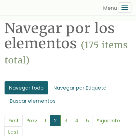
Saltar
Tog
al
navi
contenido
Navegar por los
principal
elementos
(175 items
total)
Navegar todo
Navegar por Etiqueta
Buscar elementos
First
Prev
1
2
3
4
5
Siguiente
Last