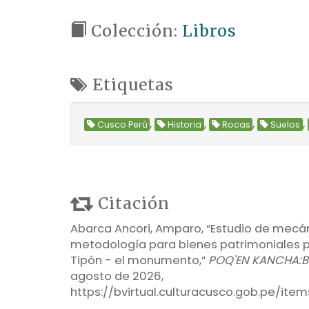
Colección:
Libros
Etiquetas
,
,
,
,
Cusco Perú
Historia
Rocas
Suelos
Citación
Abarca Ancori, Amparo, “Estudio de mecán
metodología para bienes patrimoniales 
Tipón - el monumento,”
POQ'EN KANCHA:Bib
agosto de 2026,
https://bvirtual.culturacusco.gob.pe/it