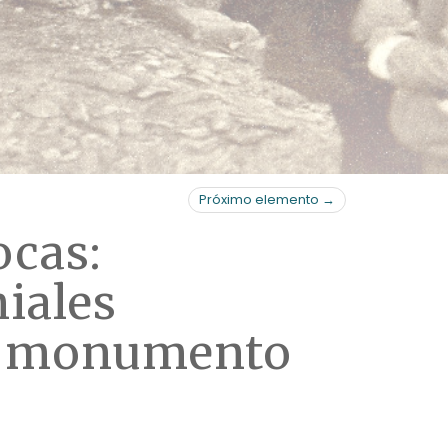
Próximo elemento →
ocas:
iales
el monumento