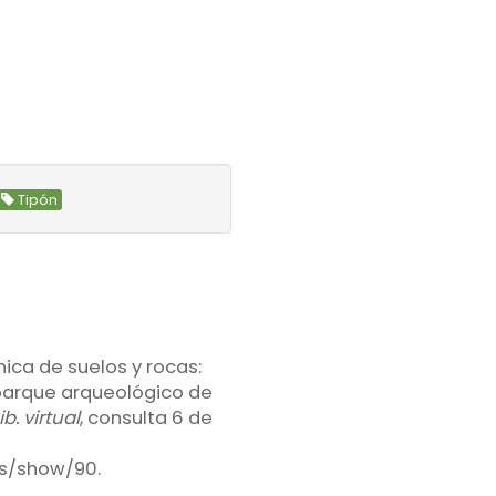
Tipón
ica de suelos y rocas:
parque arqueológico de
. virtual
, consulta 6 de
ems/show/90
.