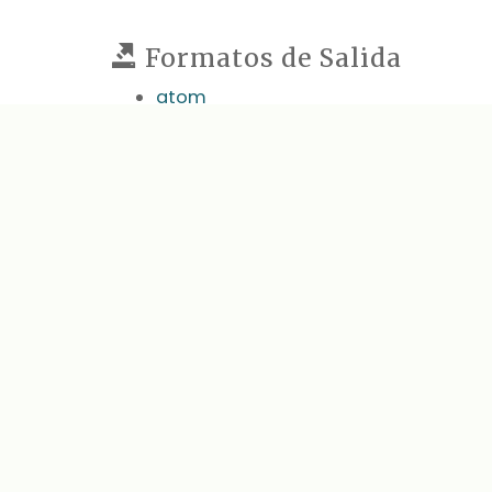
Formatos de Salida
atom
dcmes-xml
json
omeka-json
omeka-xml
← Elemento Anterior