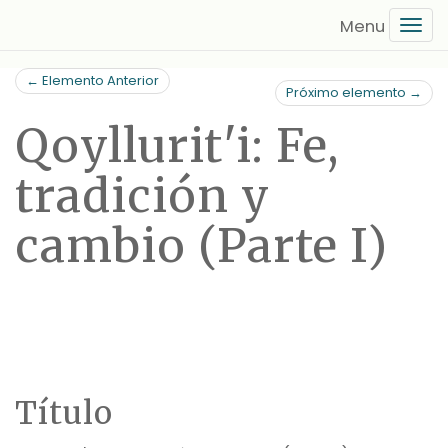
Saltar
Tog
al
navi
contenido
← Elemento Anterior
principal
Próximo elemento →
Qoyllurit'i: Fe,
tradición y
cambio (Parte I)
Título