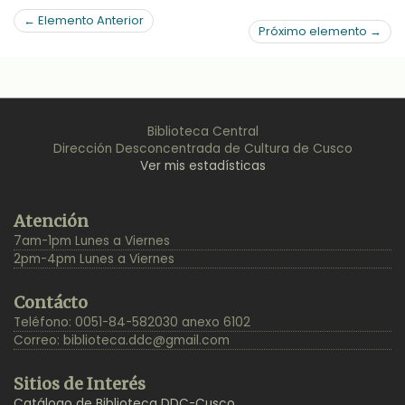
← Elemento Anterior
Próximo elemento →
Biblioteca Central
Dirección Desconcentrada de Cultura de Cusco
Ver mis estadísticas
Back
Atención
to
7am-1pm Lunes a Viernes
Top
2pm-4pm Lunes a Viernes
Contácto
Teléfono: 0051-84-582030 anexo 6102
Correo:
biblioteca.ddc@gmail.com
Sitios de Interés
Catálogo de Biblioteca DDC-Cusco