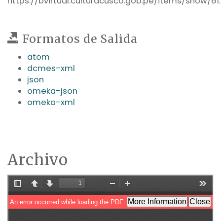
https://bvirtual.culturacusco.gob.pe/items/show/61
.
Formatos de Salida
atom
dcmes-xml
json
omeka-json
omeka-xml
Archivo