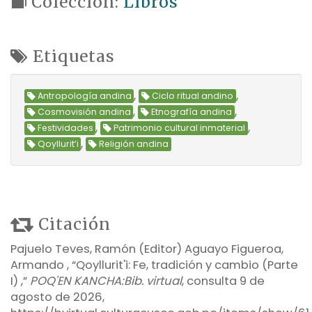
Colección:
Libros
Etiquetas
,
,
Antropología andina
Ciclo ritual andino
,
,
Cosmovisión andina
Etnografía andina
,
,
Festividades
Patrimonio cultural inmaterial
,
Qoyllurit’i
Religión andina
Citación
Pajuelo Teves, Ramón (Editor) Aguayo Figueroa,
Armando , “Qoyllurit'i: Fe, tradición y cambio (Parte
I) ,”
POQ'EN KANCHA:Bib. virtual
, consulta 9 de
agosto de 2026,