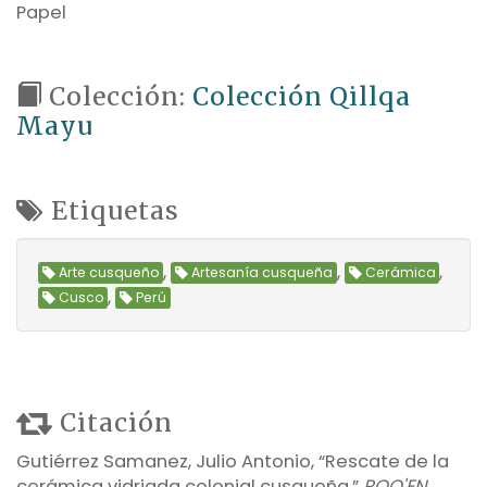
Papel
Colección:
Colección Qillqa
Mayu
Etiquetas
,
,
,
Arte cusqueño
Artesanía cusqueña
Cerámica
,
Cusco
Perú
Citación
Gutiérrez Samanez, Julio Antonio, “Rescate de la
cerámica vidriada colonial cusqueña,”
POQ'EN