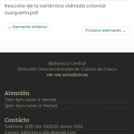
Rescate de la cerámica vidriada colonial
cusqueña.pdf
← Elemento Anterior
Próximo elemento →
Biblioteca Central
Dirección Desconcentrada de Cultura de Cusco
Ver mis estadísticas
Back
Atención
to
7am-1pm Lunes a Viernes
Top
2pm-4pm Lunes a Viernes
Contácto
Teléfono: 0051-84-582030 anexo 6102
Correo:
biblioteca.ddc@gmail.com