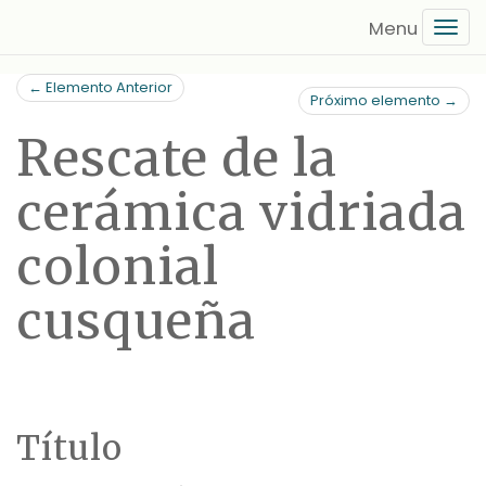
Saltar
Tog
al
navi
contenido
← Elemento Anterior
principal
Próximo elemento →
Rescate de la
cerámica vidriada
colonial
cusqueña
Título