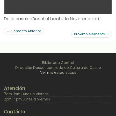
De la casa señorial al beaterio Nazarenas.pdf
← Elemento Anterior
Próximo elemento →
Biblioteca Central
Dirección Desconcentrada de Cultura de Cusco
Ver mis estadísticas
Back
Atención
to
7am-1pm Lunes a Viernes
Top
2pm-4pm Lunes a Viernes
Contácto