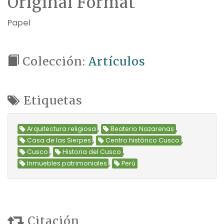
Original Format
Papel
Colección:
Artículos
Etiquetas
,
,
Arquitectura religiosa
Beaterio Nazarenas
,
,
Casa de las Sierpes
Centro histórico Cusco
,
,
Cusco
Historia del Cusco
,
Inmuebles patrimoniales
Perú
Citación