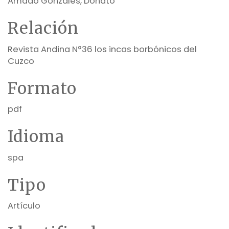
Amado Gonzales, Donato
Relación
Revista Andina N°36 los incas borbónicos del
Cuzco
Formato
pdf
Idioma
spa
Tipo
Artículo