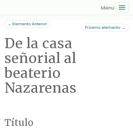
Saltar
Tog
al
navi
contenido
← Elemento Anterior
principal
Próximo elemento →
De la casa
señorial al
beaterio
Nazarenas
Título