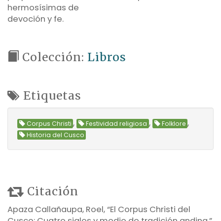
hermosísimas de
devoción y fe.
Colección:
Libros
Etiquetas
,
,
,
Corpus Christi
Festividad religiosa
Folklore
Historia del Cusco
Citación
Apaza Callañaupa, Roel, “El Corpus Christi del
Cusco: Cuatro siglos y medio de tradición andina,”