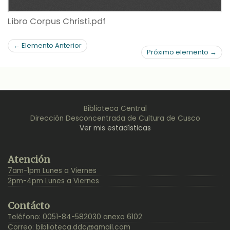
Libro Corpus Christi.pdf
← Elemento Anterior
Próximo elemento →
Biblioteca Central
Dirección Desconcentrada de Cultura de Cusco
Ver mis estadísticas
Back
Atención
to
7am-1pm Lunes a Viernes
Top
2pm-4pm Lunes a Viernes
Contácto
Teléfono: 0051-84-582030 anexo 6102
Correo:
biblioteca.ddc@gmail.com