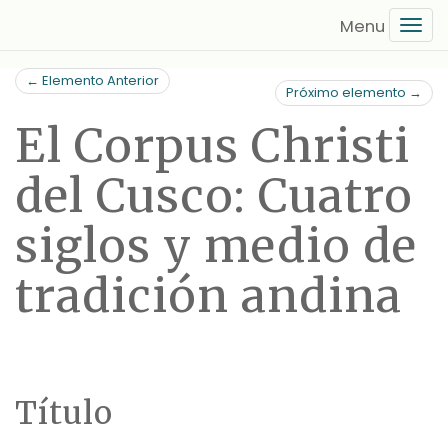
Saltar
Tog
al
navi
contenido
← Elemento Anterior
principal
Próximo elemento →
El Corpus Christi
del Cusco: Cuatro
siglos y medio de
tradición andina
Título