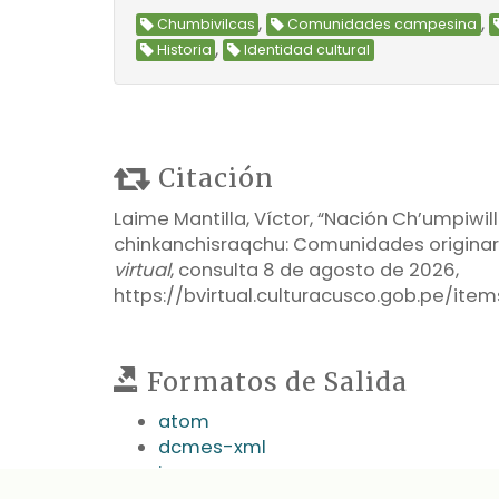
,
,
Chumbivilcas
Comunidades campesina
,
Historia
Identidad cultural
Citación
Laime Mantilla, Víctor, “Nación Ch’umpiwi
chinkanchisraqchu: Comunidades originar
virtual
, consulta 8 de agosto de 2026,
https://bvirtual.culturacusco.gob.pe/ite
Formatos de Salida
atom
dcmes-xml
json
omeka-json