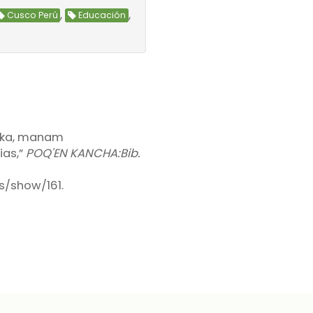
,
,
Cusco Perú
Educación
llka, manam
ias,”
POQ'EN KANCHA:Bib.
ms/show/161
.