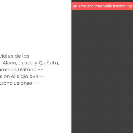
iales de las
Alcca, Llusco y Quiñota,
maca, Livitaca --
en el siglo XVII --
Conclusiones --