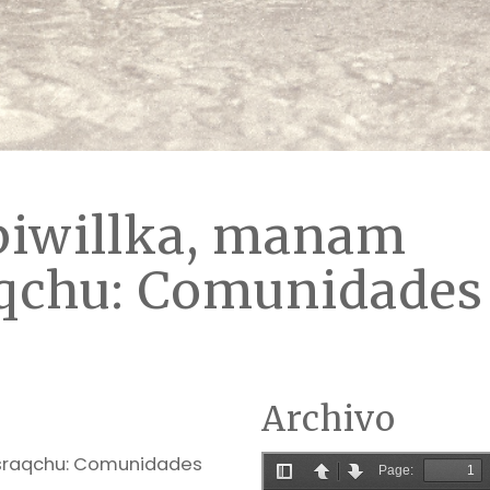
iwillka, manam
qchu: Comunidades 
Archivo
israqchu: Comunidades