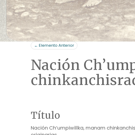
← Elemento Anterior
Nación Ch’ump
chinkanchisra
Título
Nación Ch’umpiwillka, manam chinkanch
originarias